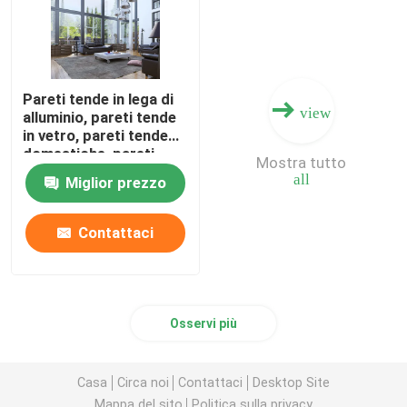
Pareti tende in lega di
view
alluminio, pareti tende
in vetro, pareti tende
domestiche, pareti
Mostra tutto
tende di ingegneria,
all
Miglior prezzo
pareti tende di fascia
alta
Contattaci
Osservi più
Casa
Circa noi
Contattaci
Desktop Site
Mappa del sito
Politica sulla privacy