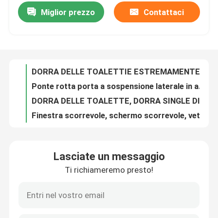
Miglior prezzo
Contattaci
DORRA DELLE TOALETTIE ESTREMAMENTE STRANSA, DORRA D'INVOLTAZIONE DELLA CUCINA DORRA D'INVOLTAZIONE DELLA CUCINA DORRA D'INVOLTAZIONE DELLA CUCINA DORRA D'INVOLTAZIONE DELLA CUCINA DORRA DI INVOLTAZIONE DELLA CUCINA DORRA di INVOLTAZIONE DELLA CUCINA
Circa noi
Ponte rotta porta a sospensione laterale in alluminio, porta a sospensione laterale a foglia singola, porta a sospensione laterale in lega di alluminio
DORRA DELLE TOALETTE, DORRA SINGLE DI TITANIO MAGNESIO ALLOY, DORRA SINGLE ESTREMAMENTE STRANSA, DORRA SINGLE di vetro
Giro della fabbrica
Finestra scorrevole, schermo scorrevole, vetro
Finestra scorrevole da balcone, finestra scorrevole da lega di alluminio, finestra scorrevole da ponte
Controllo di qualità
FONDOLA DI SGLIAVIO, FONDOLA DI SGLIAVIO a tre binari
VENTRETTI SCIUDANTI DI PIANO, PONTE SCARTATE DI ALUMINIO, VENTRETTI SCIUDANTI DI LUCRO BLUE
Contatto Stati Uniti
FONDOLAZIONI DI SGLIAVIO, FONDOLAZIONI DI SGLIAVIO DI MESSA, FONDOLAZIONI DI SGLIAVIO
Finestra dell' ascensore fantasma
Blog
Lasciate un messaggio
Finestra scorrevole Jinjue
Ti richiameremo presto!
Finestra scorrevole di sicurezza, finestra scorrevole a maglia, finestra scorrevole a prova di zanzare
Studio di caso
VENTRETTI SCIUDANTI DEL SUO PIANO, VENTRETTI SCIUDANTI DELLA CUCINA, VENTRETTI SCIUDANTI a prova di zanzare
VENTERO FRANCESE, VENTERO SCIOLANTE, VENTERO SCIOLANTE dello schermo
Richieda una citazione
Grandi finestre di vetro, finestre di salotto, finestre moderne