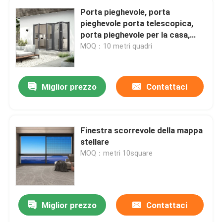
Porta pieghevole, porta
pieghevole porta telescopica,
porta pieghevole per la casa,
porta pieghevole per la cucina,
MOQ：10 metri quadri
porta pieghevole senza traccia
Miglior prezzo
Contattaci
Finestra scorrevole della mappa
stellare
MOQ：metri 10square
Miglior prezzo
Contattaci