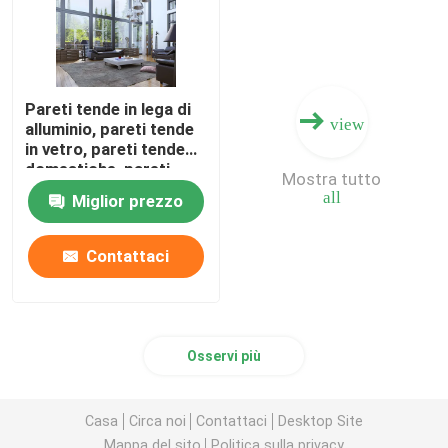
Pareti tende in lega di
view
alluminio, pareti tende
in vetro, pareti tende
domestiche, pareti
Mostra tutto
tende di ingegneria,
all
Miglior prezzo
pareti tende di fascia
alta
Contattaci
Osservi più
Casa
Circa noi
Contattaci
Desktop Site
Mappa del sito
Politica sulla privacy