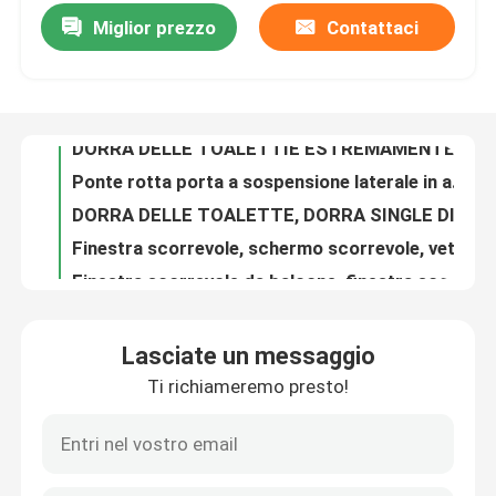
Miglior prezzo
Contattaci
DORRA DELLE TOALETTIE ESTREMAMENTE STRANSA, DORRA D'INVOLTAZIONE DELLA CUCINA DORRA D'INVOLTAZIONE DELLA CUCINA DORRA D'INVOLTAZIONE DELLA CUCINA DORRA D'INVOLTAZIONE DELLA CUCINA DORRA DI INVOLTAZIONE DELLA CUCINA DORRA di INVOLTAZIONE DELLA CUCINA
Ponte rotta porta a sospensione laterale in alluminio, porta a sospensione laterale a foglia singola, porta a sospensione laterale in lega di alluminio
Circa noi
DORRA DELLE TOALETTE, DORRA SINGLE DI TITANIO MAGNESIO ALLOY, DORRA SINGLE ESTREMAMENTE STRANSA, DORRA SINGLE di vetro
Finestra scorrevole, schermo scorrevole, vetro
Giro della fabbrica
Finestra scorrevole da balcone, finestra scorrevole da lega di alluminio, finestra scorrevole da ponte
FONDOLA DI SGLIAVIO, FONDOLA DI SGLIAVIO a tre binari
Controllo di qualità
VENTRETTI SCIUDANTI DI PIANO, PONTE SCARTATE DI ALUMINIO, VENTRETTI SCIUDANTI DI LUCRO BLUE
FONDOLAZIONI DI SGLIAVIO, FONDOLAZIONI DI SGLIAVIO DI MESSA, FONDOLAZIONI DI SGLIAVIO
Contatto Stati Uniti
Finestra dell' ascensore fantasma
Finestra scorrevole Jinjue
Blog
Lasciate un messaggio
Finestra scorrevole di sicurezza, finestra scorrevole a maglia, finestra scorrevole a prova di zanzare
Ti richiameremo presto!
VENTRETTI SCIUDANTI DEL SUO PIANO, VENTRETTI SCIUDANTI DELLA CUCINA, VENTRETTI SCIUDANTI a prova di zanzare
Studio di caso
VENTERO FRANCESE, VENTERO SCIOLANTE, VENTERO SCIOLANTE dello schermo
Grandi finestre di vetro, finestre di salotto, finestre moderne
Richieda una citazione
VENTRETTE SCIUDANTI A MODA, VENTRETTE SCIUDANTI MODERNE, VENTRETTE SCIUDANTI a prova di zanzare