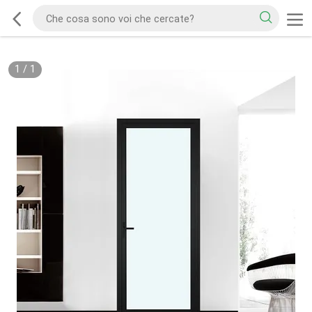
1
/
1