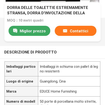
DORRA DELLE TOALETTIE ESTREMAMENTE
STRANSA, DORRA D'INVOLTAZIONE DELLA
CUCINA DORRA D'INVOLTAZIONE DELLA CUCINA
MOQ：10 metri quadri
DORRA D'INVOLTAZIONE DELLA CUCINA DORRA
D'INVOLTAZIONE DELLA CUCINA DORRA DI
Miglior prezzo
Contattici
INVOLTAZIONE DELLA CUCINA DORRA di
INVOLTAZIONE DELLA CUCINA
DESCRIZIONE DI PRODOTTO
Imballaggi partico
Imballaggi in schiuma con pallet di leg
lari
no resistenti
Luogo di origine
Guangdong, Cina
Marca
EDUCE Home Furnishing
Numero di modell
50 porte di porcellana molto strette,