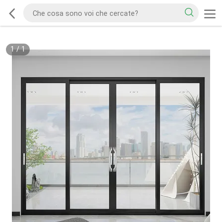
1
/
1