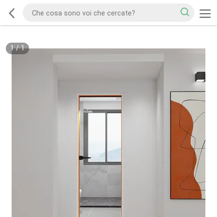
1
/
1