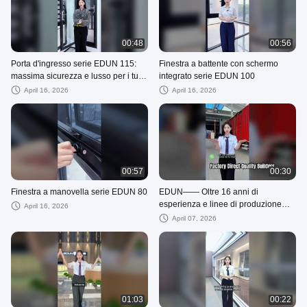
00:48
00:56
Porta d'ingresso serie EDUN 115:
Finestra a battente con schermo
massima sicurezza e lusso per i tuoi
integrato serie EDUN 100
progetti!
April 16, 2026
April 16, 2026
00:57
00:30
Finestra a manovella serie EDUN 80
EDUN—— Oltre 16 anni di
esperienza e linee di produzione
April 16, 2026
completamente automatizzate.
April 07, 2026
01:03
00:22