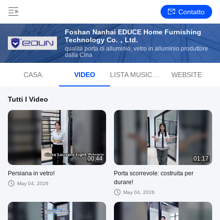
Contatto
Foshan Nanhai EDUCE Home Furnishing
Technology Co.，Ltd.
qualità porta di alluminio, vetro in alluminio produttore
dalla Cina
CASA.
VIDEO
LISTA MUSICALE RADIOFONICA
WEBSITE
Tutti I Video
00:44
01:17
Persiana in vetro!
Porta scorrevole: costruita per
durare!
May 04, 2026
May 04, 2026