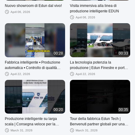
Nuovo showroom di Edun dal vivo!
Visita immersiva alla linea di
produzione intelligente EDUN
April 06, 2026
April 06, 2026
00:28
00:33
Fabbrica intelligente • Produzione
La tecnologia potenzia la
automatica • Controllo di qualità
produzione | Edun Finestre e porte
rigoroso Fornitura stabile e qualità
per una vita di qualità globale
April 22, 2026
April 22, 2026
affidabile per g
00:20
00:35
Produzione intelligente su larga
Tour della fabbrica Edun Tech |
scala | Consegna veloce per la
Benvenuti partner globali per una
fornitura globale
cooperazione a lungo termine
March 31, 2026
March 31, 2026