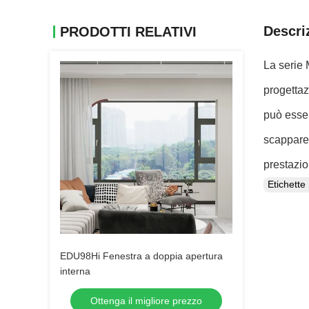
Descri
PRODOTTI RELATIVI
La serie 
progettaz
può esser
scappare 
prestazion
Etichett
EDU98Hi Fenestra a doppia apertura
interna
Ottenga il migliore prezzo