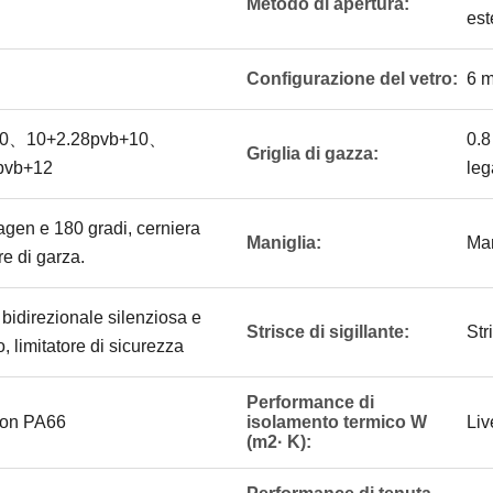
Metodo di apertura:
est
Configurazione del vetro:
6 m
0、10+2.28pvb+10、
0.8
Griglia di gazza:
pvb+12
leg
agen e 180 gradi, cerniera
Maniglia:
Man
re di garza.
bidirezionale silenziosa e
Strisce di sigillante:
Str
, limitatore di sicurezza
Performance di
ylon PA66
isolamento termico W
Liv
(m2· K):