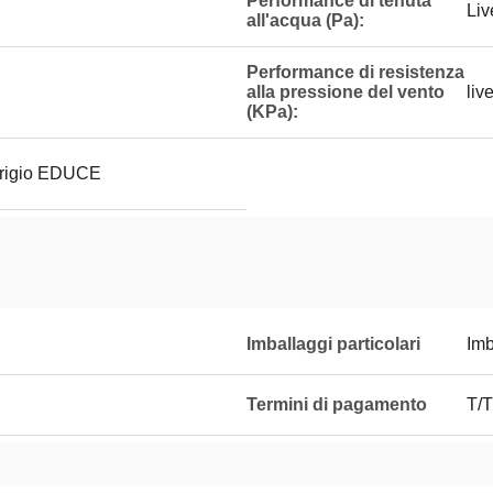
Performance di tenuta
Liv
all'acqua (Pa):
Performance di resistenza
alla pressione del vento
liv
(KPa):
 grigio EDUCE
Imballaggi particolari
Imb
Termini di pagamento
T/T