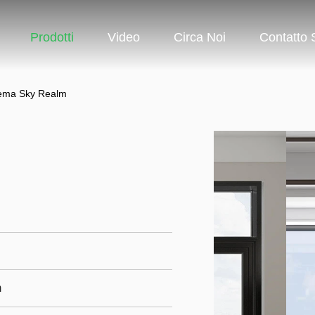
Prodotti
Video
Circa Noi
Contatto S
stema Sky Realm
m