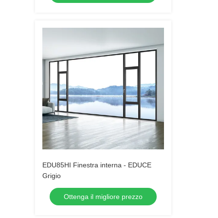
EDU85HI Finestra interna - EDUCE
Grigio
Ottenga il migliore prezzo