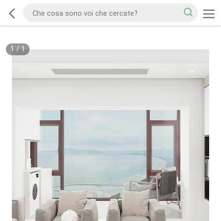
1
/
1