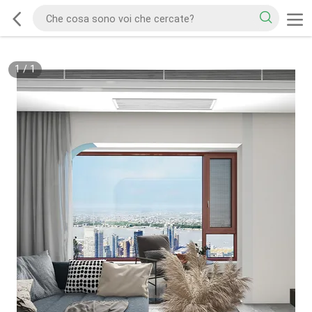
1
/
1