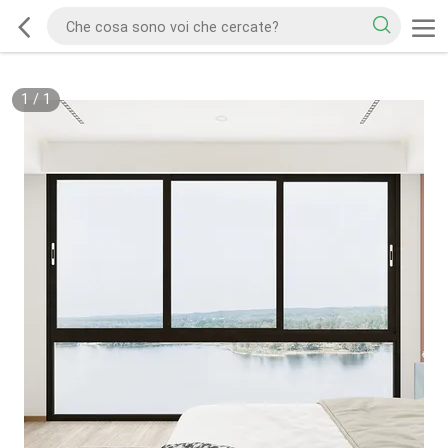
1
/
1