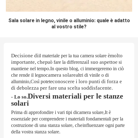
Sala solare in legno, vinile o alluminio: quale è adatto
al vostro stile?
Decisione
di
molto
il materiale per la tua camera solare è
importante, che
il suo aspetto
può fare la differenza
e si
.
mantiene nel tempo
In questo blog, ci immergeremo in ciò
camera solare
che rende il legno
altri di vinile o di
,
conoscere i loro punti di forza e
alluminio
Così potete
di debolezza per fare una scelta soddisfacente.
Diversi materiali per le stanze
- Lo so.
solari
Prima di approfondire i vari tipi di
camera solare
,
I
t è
essenziale per comprendere i materiali fondamentali per la
, che
costruzione di una stanza solare
influenzare ogni parte
.
della vostra stanza solare