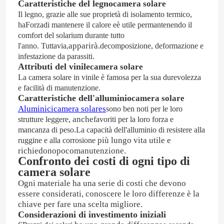
Caratteristiche del legno
camera solare
Il legno, grazie alle sue proprietà di isolamento termico,
ha
Forza
di mantenere il calore e
è utile per
mantenendo il
comfort del solarium durante tutto
apparirà.
l'anno.
Tuttavia,
decomposizione, deformazione e
.
infestazione da parassiti
Attributi del vinile
camera solare
La camera solare in vinile è famosa per la sua durevolezza
e facilità di manutenzione.
Caratteristiche dell'alluminio
camera solare
Aluminici
camera solare
s
sono ben noti per le loro
, anche
strutture leggere
favoriti per la loro forza e
.
mancanza di peso
La capacità dell'alluminio di resistere alla
più lungo
vita utile e
ruggine e alla corrosione
richiedono
poco
manutenzione.
Confronto dei costi di ogni tipo di
camera solare
Ogni materiale ha una serie di costi che devono
essere considerati, conoscere le loro differenze è la
chiave per fare una scelta migliore.
Considerazioni di investimento iniziali