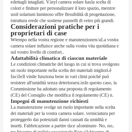
e
V.
s
dettagli intagliati.
inyl camera solare ha
la scelta di
, mentre
colori e finiture per personalizzare il loro spazio
un
,
il solarium luminoso offre flessibilità di progettazione
porta di alluminio
t
.
struttura erede che sostiene pannelli di vetro più grandi
Considerazioni pratiche per i
proprietari di case
vetro in alluminio
W
n/a
tempo nella vostra regione e
manutenzione
La vostra
camera solare influisce anche sulla vostra vita quotidiana e
.
sul vostro livello di comfort.
Sala solare in alluminio
Adattabilità climatica di ciascun materiale
Le condizioni climatiche del luogo in cui si trova svolgono
è
un ruolo importante nella scelta dei materiali migliori.
parete divisoria
facile
Il vinile funziona bene in vari climi poiché può
in
resistere all'umidità senza deteriorarsi.
In questo caso, la
Commissione ha adottato una proposta di regolamento
(CE) del Consiglio che modifica il regolamento (CE) n.
Impegni di manutenzione richiesti
La manutenzione svolge un ruolo importante nella scelta
dei materiali per la vostra camera solare.
verniciatura per
proteggerlo dai potenziali danni causati da umidità e
e al
- No, no,
insetti.
Fabbricazione a partire da:
ominum
no.
,
bisogno di pulizia occasionale
Non c'è bisogno di