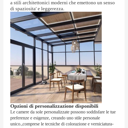
a stili architettonici moderni che emettono un senso
di spaziosita' e leggerezza.
Circa noi
Giro della fabbrica
Controllo di qualità
Contatto Stati Uniti
Blog
Opzioni di personalizzazione disponibili
Studio di caso
Le camere da sole personalizzate possono soddisfare le tue
preferenze e esigenze, creando uno stile personale
,
-
unico.
comprese le tecniche di colorazione e verniciatura
Richieda una citazione