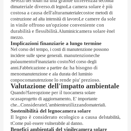
S
ha una grande differenza
Prezzi dei solari
a seconda
materiale diverso.
La camera solare è più
di
di legno
costosa a causa dell'altura
costo
materiale
e metodi di
Le camere da sole
costruzione ad alta intensità di lavoro
in vinile offrono un'opzione conveniente con
durabilità e flessibilità.
camera solare
è
Aluminici
nel
mezzo.
Implicazioni finanziarie a lungo termine
Nel corso del tempo, i costi di manutenzione possono
manutenzione
incidere sulle spese generali.
che
aumento
costo
può
Finanziario
Nel corso degli
.
ha bisogno di
anni
Fabbricazione a partire da:
meno
e a
manutenzione
la durata del luminio
poco
lo rende piu' prezioso.
con
manutenzione
Valutazione dell'impatto ambientale
fare
per il tuo
Quando?
opzione
camera solare
casa
o
progetto di aggiornamento,
E' importante
Considerate
utilizzando
.
che...
L'ambiente
materiali
Sostenibilità del legno
camera solare
Il legno è considerato ecologico a causa del
,
stabilità
t
.
Come può essere vulnerabile al danno
Benefici ambientali del vinile
camera solare