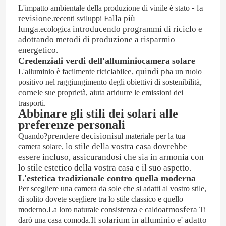
- la
L'impatto ambientale della produzione di vinile è stato
revisione.
Falla più
recenti sviluppi
lunga.
introducendo programmi di riciclo e
ecologica
adottando metodi di produzione a risparmio
energetico.
Credenziali verdi dell'alluminio
camera solare
e, quindi p
L'alluminio è facilmente riciclabile
ha un ruolo
,
positivo nel raggiungimento degli obiettivi di sostenibilità
come
a
le sue proprietà, aiuta
ridurre le emissioni dei
trasporti.
Abbinare gli stili dei solari alle
preferenze personali
prendere decisioni
Quando?
sul materiale per la tua
, lo stile della vostra casa dovrebbe
camera solare
essere incluso, assicurandosi che sia in armonia con
Casa
lo stile estetico della vostra casa e il suo aspetto.
L'estetica tradizionale contro quella moderna
Per scegliere una camera da sole che si adatti al vostro stile,
Prodotti
di solito dovete scegliere tra lo stile classico e quello
atmosfera
moderno.La loro naturale consistenza e caldo
Ti
Il solarium in alluminio e' adatto
darò una casa comoda.
Video