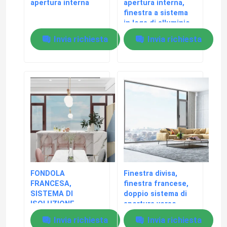
apertura interna
apertura interna,
finestra a sistema
in lega di alluminio,
finestra in alluminio
Invia richiesta
Invia richiesta
a taglio ponte
FONDOLA
Finestra divisa,
FRANCESA,
finestra francese,
SISTEMA DI
doppio sistema di
ISOLUZIONE
apertura verso
TERMICA FONDOLA,
l'interno finestra,
Invia richiesta
Invia richiesta
SISTEMA DI
ponte taglio