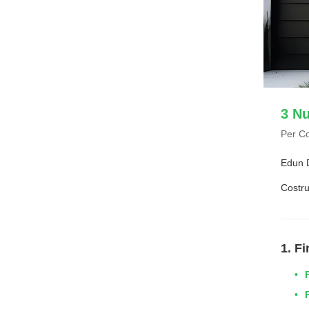
3 Nu
Per Cos
Edun 
Costrui
1. F