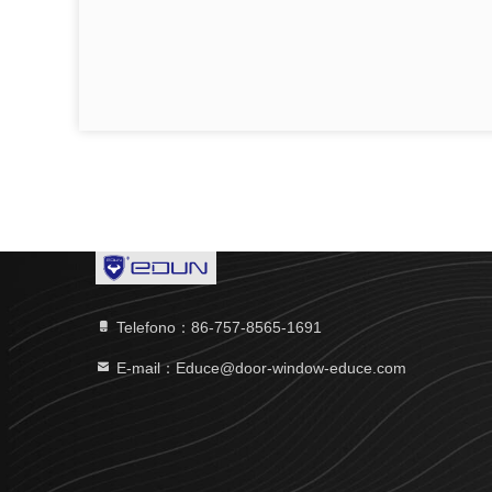
Telefono：86-757-8565-1691
E-mail：Educe@door-window-educe.com