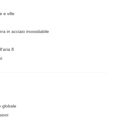
e e ville
era in acciaio inossidabile
l'aria 8
ni
e globale
sioni