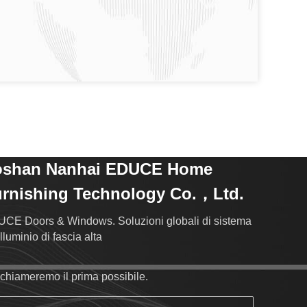
oshan Nanhai EDUCE Home
rnishing Technology Co.，Ltd.
CE Doors & Windows. Soluzioni globali di sistema
lluminio di fascia alta
richiameremo il prima possibile.