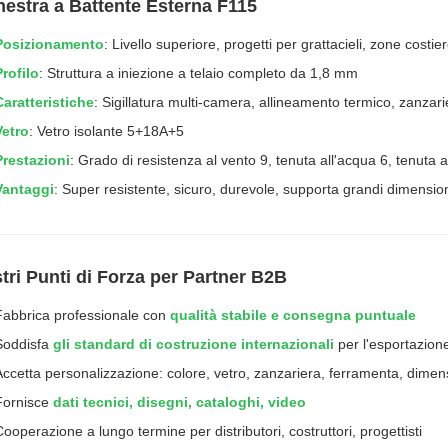
inestra a Battente Esterna F115
Posizionamento
: Livello superiore, progetti per grattacieli, zone costier
Profilo
: Struttura a iniezione a telaio completo da 1,8 mm
Caratteristiche
: Sigillatura multi-camera, allineamento termico, zanzari
Vetro
: Vetro isolante 5+18A+5
Prestazioni
: Grado di resistenza al vento 9, tenuta all'acqua 6, tenuta al
Vantaggi
: Super resistente, sicuro, durevole, supporta grandi dimensio
stri Punti di Forza per Partner B2B
Fabbrica professionale con
qualità stabile e consegna puntuale
Soddisfa
gli standard di costruzione internazionali
per l'esportazion
Accetta personalizzazione: colore, vetro, zanzariera, ferramenta, dimen
Fornisce
dati tecnici, disegni, cataloghi, video
Cooperazione a lungo termine per distributori, costruttori, progettisti