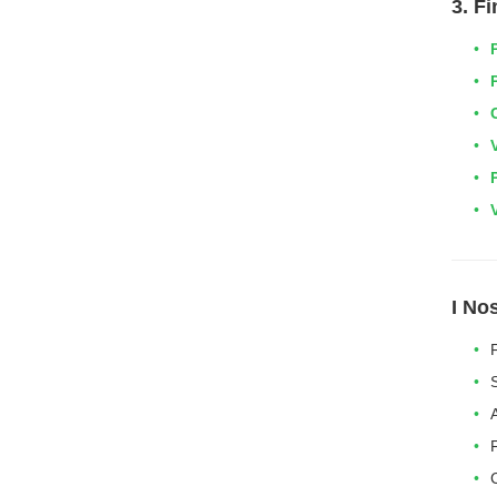
3. F
I No