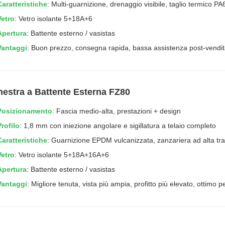
Caratteristiche
: Multi-guarnizione, drenaggio visibile, taglio termico 
Vetro
: Vetro isolante 5+18A+6
Apertura
: Battente esterno / vasistas
Vantaggi
: Buon prezzo, consegna rapida, bassa assistenza post-vendita
inestra a Battente Esterna FZ80
Posizionamento
: Fascia medio-alta, prestazioni + design
Profilo
: 1,8 mm con iniezione angolare e sigillatura a telaio completo
Caratteristiche
: Guarnizione EPDM vulcanizzata, zanzariera ad alta trasp
Vetro
: Vetro isolante 5+18A+16A+6
Apertura
: Battente esterno / vasistas
Vantaggi
: Migliore tenuta, vista più ampia, profitto più elevato, ottimo p