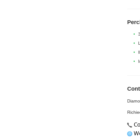
Perc
Cont
Diamo 
Richie
 C
 W