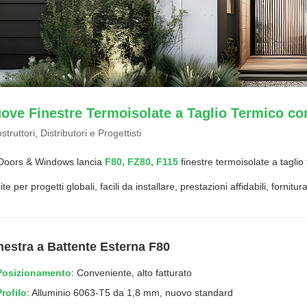
ove Finestre Termoisolate a Taglio Termico co
truttori, Distributori e Progettisti
Doors & Windows lancia
F80, FZ80, F115
finestre termoisolate a taglio
te per progetti globali, facili da installare, prestazioni affidabili, fornitura
inestra a Battente Esterna F80
Posizionamento
: Conveniente, alto fatturato
Profilo
: Alluminio 6063-T5 da 1,8 mm, nuovo standard