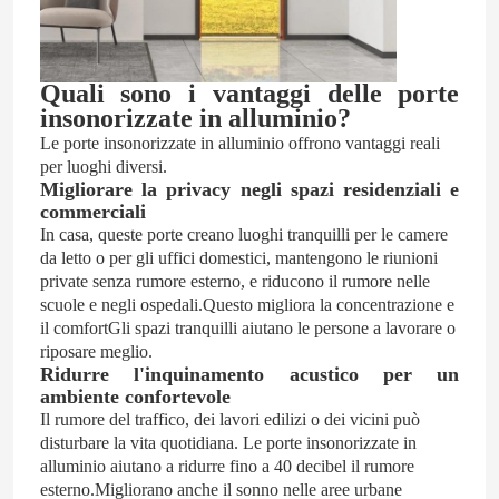
porta di alluminio
Quali sono i vantaggi delle porte
insonorizzate in alluminio?
vetro in alluminio
Le porte insonorizzate in alluminio offrono vantaggi reali
per luoghi diversi.
Migliorare la privacy negli spazi residenziali e
Sala solare in alluminio
commerciali
In casa, queste porte creano luoghi tranquilli per le camere
da letto o per gli uffici domestici, mantengono le riunioni
parete divisoria
private senza rumore esterno, e riducono il rumore nelle
scuole e negli ospedali.Questo migliora la concentrazione e
il comfortGli spazi tranquilli aiutano le persone a lavorare o
riposare meglio.
Ridurre l'inquinamento acustico per un
ambiente confortevole
Il rumore del traffico, dei lavori edilizi o dei vicini può
disturbare la vita quotidiana. Le porte insonorizzate in
alluminio aiutano a ridurre fino a 40 decibel il rumore
esterno.Migliorano anche il sonno nelle aree urbane