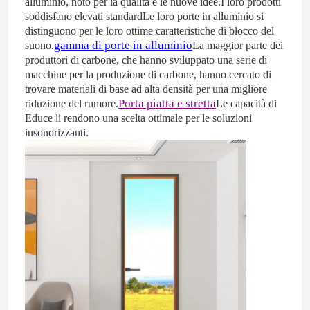
alluminio, noto per la qualità e le nuove idee.I loro prodotti
soddisfano elevati standardLe loro porte in alluminio si
distinguono per le loro ottime caratteristiche di blocco del
Circa noi
gamma di porte in alluminio
suono.
La maggior parte dei
produttori di carbone, che hanno sviluppato una serie di
macchine per la produzione di carbone, hanno cercato di
Giro della fabbrica
trovare materiali di base ad alta densità per una migliore
Porta piatta e stretta
riduzione del rumore.
Le capacità di
Educe li rendono una scelta ottimale per le soluzioni
Controllo di qualità
insonorizzanti.
Contatto Stati Uniti
Blog
Studio di caso
Richieda una citazione