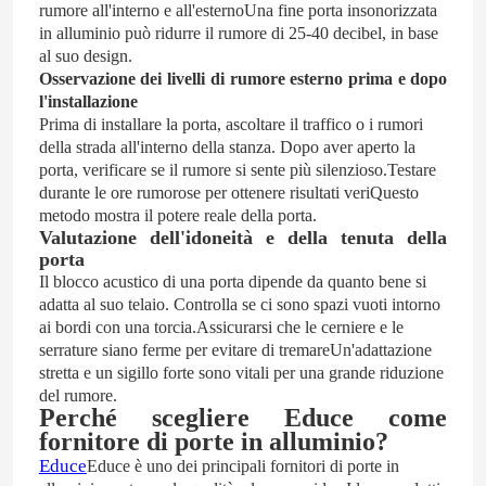
rumore all'interno e all'esternoUna fine porta insonorizzata
in alluminio può ridurre il rumore di 25-40 decibel, in base
al suo design.
Osservazione dei livelli di rumore esterno prima e dopo
l'installazione
Prima di installare la porta, ascoltare il traffico o i rumori
della strada all'interno della stanza. Dopo aver aperto la
porta, verificare se il rumore si sente più silenzioso.Testare
durante le ore rumorose per ottenere risultati veriQuesto
metodo mostra il potere reale della porta.
Valutazione dell'idoneità e della tenuta della
porta
Il blocco acustico di una porta dipende da quanto bene si
adatta al suo telaio. Controlla se ci sono spazi vuoti intorno
ai bordi con una torcia.Assicurarsi che le cerniere e le
Casa
serrature siano ferme per evitare di tremareUn'adattazione
stretta e un sigillo forte sono vitali per una grande riduzione
del rumore.
Prodotti
Perché scegliere Educe come
fornitore di porte in alluminio?
Educe
Educe è uno dei principali fornitori di porte in
Video