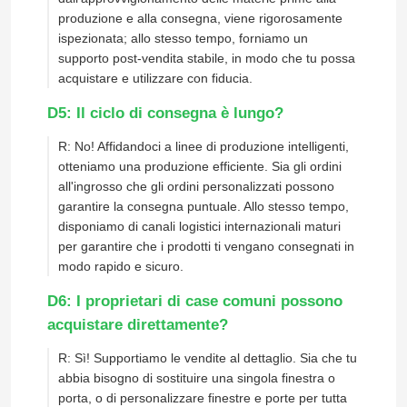
produzione e alla consegna, viene rigorosamente
ispezionata; allo stesso tempo, forniamo un
Circa noi
supporto post-vendita stabile, in modo che tu possa
acquistare e utilizzare con fiducia.
Giro della fabbrica
D5: Il ciclo di consegna è lungo?
R: No! Affidandoci a linee di produzione intelligenti,
Controllo di qualità
otteniamo una produzione efficiente. Sia gli ordini
all'ingrosso che gli ordini personalizzati possono
garantire la consegna puntuale. Allo stesso tempo,
Contatto Stati Uniti
disponiamo di canali logistici internazionali maturi
per garantire che i prodotti ti vengano consegnati in
modo rapido e sicuro.
Blog
D6: I proprietari di case comuni possono
acquistare direttamente?
Studio di caso
R: Sì! Supportiamo le vendite al dettaglio. Sia che tu
abbia bisogno di sostituire una singola finestra o
Richieda una citazione
porta, o di personalizzare finestre e porte per tutta