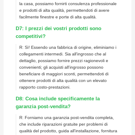
la casa, possiamo fornirti consulenza professionale
e prodotti di alta qualità, permettendoti di avere
porta di alluminio
facilmente finestre e porte di alta qualità.
D7: I prezzi dei vostri prodotti sono
vetro in alluminio
competitivi?
R: Sì! Essendo una fabbrica di origine, eliminiamo i
Sala solare in alluminio
collegamenti intermedi. Sia all'ingrosso che al
dettaglio, possiamo fornire prezzi ragionevoli e
convenienti; gli acquisti all'ingrosso possono
parete divisoria
beneficiare di maggiori sconti, permettendoti di
ottenere prodotti di alta qualità con un elevato
rapporto costo-prestazioni.
D8: Cosa include specificamente la
garanzia post-vendita?
R: Forniamo una garanzia post-vendita completa,
che include riparazioni gratuite per problemi di
qualità del prodotto, guida all'installazione, fornitura