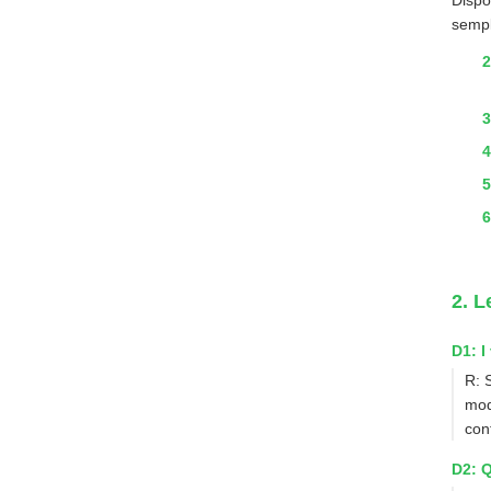
Dispo
sempli
2. L
D1: I
R: 
mod
con
D2: Q