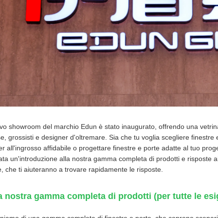
ovo showroom del marchio Edun è stato inaugurato, offrendo una vetrina u
e, grossisti e designer d'oltremare. Sia che tu voglia scegliere finestre 
er all'ingrosso affidabile o progettare finestre e porte adatte al tuo pro
tata un'introduzione alla nostra gamma completa di prodotti e risposte al
e, che ti aiuteranno a trovare rapidamente le risposte.
a nostra gamma completa di prodotti (per tutte le es