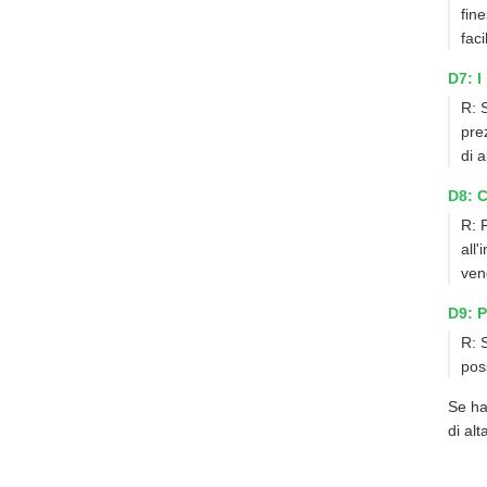
fin
faci
D7: I
R: 
pre
di 
D8: C
R: 
all'
ven
D9: P
R: 
poss
Se ha
di alt