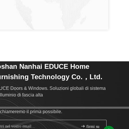
oshan Nanhai EDUCE Home
rnishing Technology Co.，Ltd.
CE Doors & Windows. Soluzioni globali di sistema
lluminio di fascia alta
richiameremo il prima possibile.
firmi su