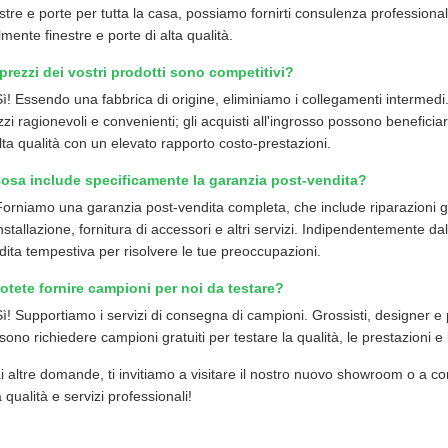
estre e porte per tutta la casa, possiamo fornirti consulenza professional
lmente finestre e porte di alta qualità.
 prezzi dei vostri prodotti sono competitivi?
Sì! Essendo una fabbrica di origine, eliminiamo i collegamenti intermedi.
zzi ragionevoli e convenienti; gli acquisti all'ingrosso possono beneficia
alta qualità con un elevato rapporto costo-prestazioni.
osa include specificamente la garanzia post-vendita?
Forniamo una garanzia post-vendita completa, che include riparazioni gra
installazione, fornitura di accessori e altri servizi. Indipendentemente da
dita tempestiva per risolvere le tue preoccupazioni.
otete fornire campioni per noi da testare?
Sì! Supportiamo i servizi di consegna di campioni. Grossisti, designer e 
ono richiedere campioni gratuiti per testare la qualità, le prestazioni e 
i altre domande, ti invitiamo a visitare il nostro nuovo showroom o a con
a qualità e servizi professionali!