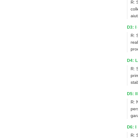
R: 
col
aiu
D3: I
R: 
rea
pro
D4: L
R: 
pri
sta
D5: I
R: N
per
gar
D6: I
R: 