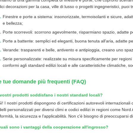
niamo di una gamma completa di finestre e porte, che coprono scenari res
ci decorazioni per la casa, ville di lusso o progetti ingegneristici, puoi t
Finestre e porte a sistema: insonorizzate, termoisolanti e sicure, adatt
e bellezza;
Porte scorrevoli: scorrono agevolmente, risparmiano spazio, adatte pe
Porte a battente: semplici ed eleganti, buona tenuta all'aria, adatte p
Verande: trasparenti e belle, antivento e antipioggia, creano uno spaz
Serie personalizzate: realizzate su misura specificamente per regioni
conformi agli standard edilizi locali e alle caratteristiche climatiche,
e tue domande più frequenti (FAQ)
 vostri prodotti soddisfano i nostri standard locali?
Sì! I nostri prodotti dispongono di certificazioni autorevoli internazio
elli personalizzati per diversi climi e codici edilizi in regioni come Nord
formità, la sicurezza e l'applicabilità. Non c'è bisogno di preoccuparsi 
uali sono i vantaggi della cooperazione all'ingrosso?