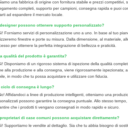
Siamo una fabbrica di origine con fornitura stabile e prezzi competitivi, 
legamento completi, supporto per campioni, consegna rapida e puoi con
tarti ad espandere il mercato locale.
 designer possono ottenere supporto personalizzato?
Sì! Forniamo servizi di personalizzazione uno a uno. In base al tuo pian
lizzeremo finestre e porte su misura. Dalla dimensione, al materiale, allo
cesso per ottenere la perfetta integrazione di bellezza e praticità.
a qualità del prodotto è garantita?
Sì! Disponiamo di un rigoroso sistema di ispezione della qualità comple
me alla produzione e alla consegna, viene rigorosamente ispezionata; a
bile, in modo che tu possa acquistare e utilizzare con fiducia.
l ciclo di consegna è lungo?
o! Affidandoci a linee di produzione intelligenti, otteniamo una produzione
sonalizzati possono garantire la consegna puntuale. Allo stesso tempo, d
antire che i prodotti ti vengano consegnati in modo rapido e sicuro.
 proprietari di case comuni possono acquistare direttamente?
Sì! Supportiamo le vendite al dettaglio. Sia che tu abbia bisogno di sosti