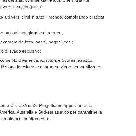
idenziali, commerciali e altri. Che si tratti di
rovare la scelta giusta:
e a diversi climi in tutto il mondo, combinando praticità
r balconi, soggiorni e altre aree;
er camere da letto, bagni, negozi, ecc.;
io di svago esclusivo;
 come Nord America, Australia e Sud-est asiatico,
 soddisfano le esigenze di progettazione personalizzate.
nali come CE, CSA e AS. Progettiamo appositamente
 America, Australia e Sud-est asiatico per garantirne la
di problemi di adattamento.