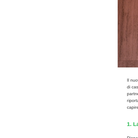
Il nu
di cas
partn
ripor
capir
1. L