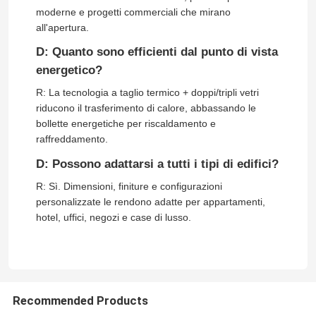
moderne e progetti commerciali che mirano
all'apertura.
porta di alluminio
D: Quanto sono efficienti dal punto di vista
energetico?
vetro in alluminio
R: La tecnologia a taglio termico + doppi/tripli vetri
riducono il trasferimento di calore, abbassando le
bollette energetiche per riscaldamento e
Sala solare in alluminio
raffreddamento.
D: Possono adattarsi a tutti i tipi di edifici?
parete divisoria
R: Sì. Dimensioni, finiture e configurazioni
personalizzate le rendono adatte per appartamenti,
hotel, uffici, negozi e case di lusso.
Recommended Products