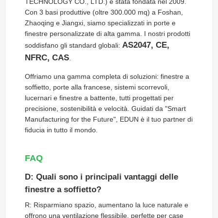
TECHNOLOGY CO., LTD.) è stata fondata nel 2009.
Con 3 basi produttive (oltre 300.000 mq) a Foshan,
Zhaoqing e Jiangxi, siamo specializzati in porte e
Circa noi
finestre personalizzate di alta gamma. I nostri prodotti
AS2047, CE,
soddisfano gli standard globali:
NFRC, CAS
Giro della fabbrica
.
Offriamo una gamma completa di soluzioni: finestre a
soffietto, porte alla francese, sistemi scorrevoli,
Controllo di qualità
lucernari e finestre a battente, tutti progettati per
precisione, sostenibilità e velocità. Guidati da "Smart
Manufacturing for the Future", EDUN è il tuo partner di
Contatto Stati Uniti
fiducia in tutto il mondo.
Blog
FAQ
D: Quali sono i principali vantaggi delle
Studio di caso
finestre a soffietto?
R: Risparmiano spazio, aumentano la luce naturale e
Richieda una citazione
offrono una ventilazione flessibile, perfette per case